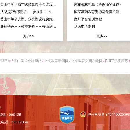
香山中学上海市名校慕课平台课程——人物头像 速写与素描
苏霍姆林斯基《给教师的建议》
从“忐忑”到“喜悦”——参加香山中学“慕课”培训及应用小结
国家基础教育资源网免费资源
香山中学研究型、探究型课程实施方案
魔灯平台培训教程
课程特色－－校本课程－－香山到底应该追求什么？
龙源电子期刊
更多>>
更多>>
管理平台
/
香山美术专题网站
/
上海教育新闻网
/
上海教育文明在线网
/
PHET仿真程序
学
沪公网安备 31011502006
编：200135
电话：58337854