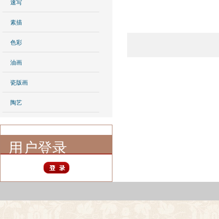
速写
素描
色彩
油画
瓷版画
陶艺
用户登录