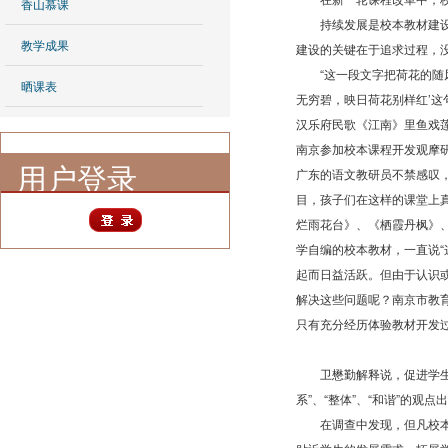
香山慕课
持续发展是校本教材建设的
教学成果
建设的关键在于追求过程，
“这一段文字把荷花的随风
晒课表
无穷碧，映日荷花别样红’这
汉乐府民歌《江南》里鱼戏莲
南京参加校本课程开发观摩
用户登录
广东的语文教研员不禁感叹
目，孩子们在这样的课堂上
烂雨花台》、《栖霞丹枫》
学自编的校本教材，一直说
起而日益活跃。但由于认识
解决这些问题呢？南京市教
只有充分经历体验教材开发
卫懋勤解释说，促进学生、
系”、“整体”、“和谐”的观
在调查中发现，但凡校本教