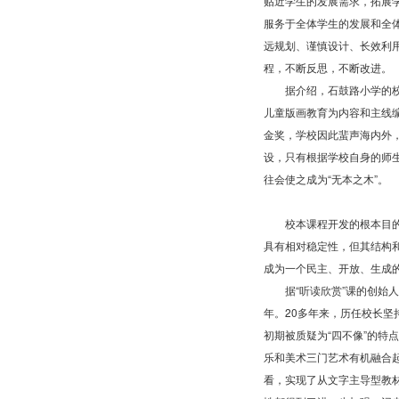
贴近学生的发展需求，拓展
服务于全体学生的发展和全
远规划、谨慎设计、长效利用
程，不断反思，不断改进。
据介绍，石鼓路小学的校本
儿童版画教育为内容和主线编
金奖，学校因此蜚声海内外
设，只有根据学校自身的师生
往会使之成为“无本之木”。
校本课程开发的根本目的是
具有相对稳定性，但其结构
成为一个民主、开放、生成
据“听读欣赏”课的创始人、
年。20多年来，历任校长
初期被质疑为“四不像”的特
乐和美术三门艺术有机融合
看，实现了从文字主导型教