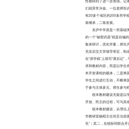
性都得到了进一步加强。记
们就异常兴奋。一位老师告
有20多个省区的200多所
靠继承，二靠发展。
东庐中学原是一所基础薄弱
的一个“秘密武器”就是自编
集体研讨，优化学案，师生共
充实后交主管领导审定，制
在“讲学稿”上填写“课后记
求和教材内容，而是以学生
本开发课程的载体，二是将
学生之间进行互动，不断将国
于参与主体多元、师生参与
校本教材建设无疑是以学校
开放、民主的过程，可与其
校本教材建设，从理论上讲
市教研室杨昭主任坦言当前面
失”；其二，在校际间联合