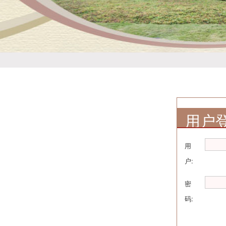
用户
用
户:
密
码: