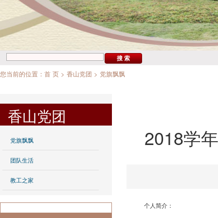
您当前的位置：
首 页
>
香山党团
>
党旗飘飘
香山党团
2018
党旗飘飘
团队生活
教工之家
个人简介：