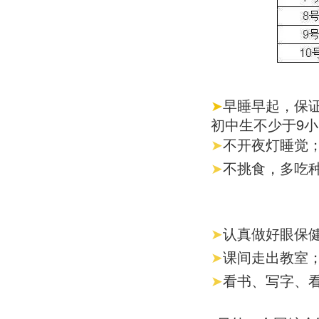
早睡早起，保
➤
初中生不少于9
不开夜灯睡觉
➤
不挑食，多吃
➤
认真做好眼保
➤
课间走出教室
➤
看书、写字、
➤