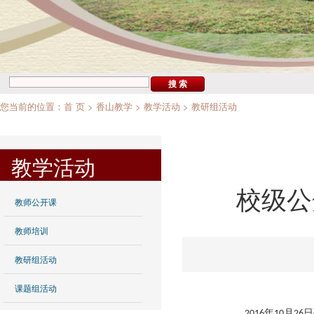
您当前的位置：
首 页
>
香山教学
>
教学活动
>
教研组活动
教学活动
校级公
教师公开课
教师培训
教研组活动
课题组活动
年
月
日
2016
10
2
6