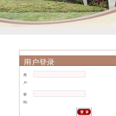
用户登录
用
户:
密
码: