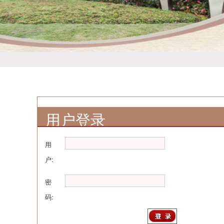
用户登录
用
户:
密
码: